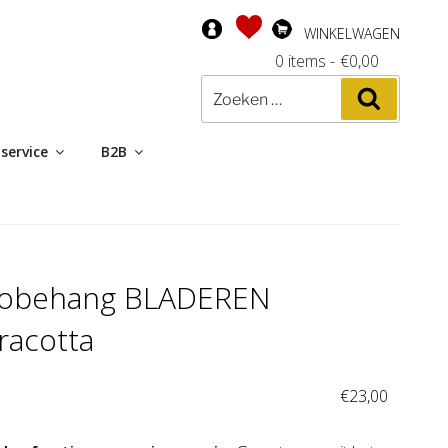
WINKELWAGEN
0 items
-
€
0,00
Zoeken
Zoeken
naar:
service
B2B
tobehang BLADEREN
racotta
:
€
23,00