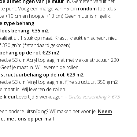
de afmetingen van je muur in.
Gemeten vanuit het
te punt. Voeg een marge van +5 cm
rondom
toe (dus
te +10 cm en hoogte +10 cm) Geen muur is nl gelijk.
je type behang
loos behang: €35 m2
liteit uit 1 stuk op maat. Krast , kreukt en scheurt niet.
f 370 gr/m (*standaard gekozen)
sbehang op de rol: €23 m2
edte 53 cm Acryl toplaag, mat met vlakke structuur 200
Geef je maat in. Wij leveren de rollen.
e structuurbehang op de rol: €29 m2
edte 53 cm. Vinyl toplaag met fijne structuur. 350 grm2
e maat in. Wij leveren de rollen.
je kleur
Levertijd 5 werkdagen
– Gratis verzending > €75
 een andere uitsnijding? Wij maken het voor je.
Neem
ct met ons op per mail