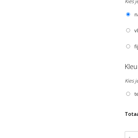
Kies 
n
vl
fi
Kle
Kies j
te
Totaa
foto