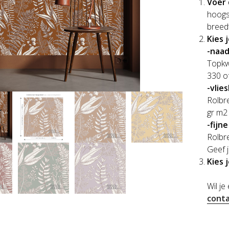
Voer 
hoogs
breed
Kies 
-naad
Topkwa
330 o
-vlie
Rolbre
gr m2 
-fijn
Rolbre
Geef j
Kies 
Wil je
conta