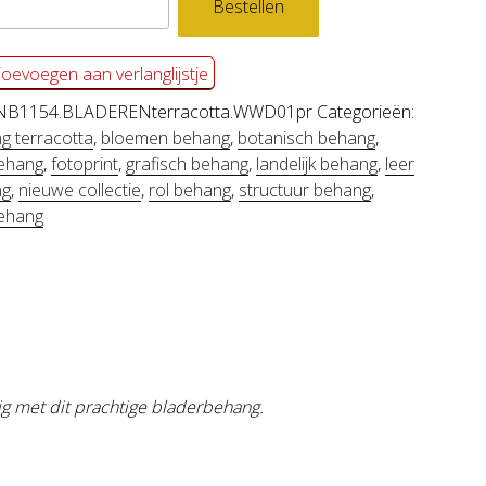
Bestellen
EREN
cotta
oevoegen aan verlanglijstje
l
NB1154.BLADERENterracotta.WWD01pr
Categorieën:
g terracotta
,
bloemen behang
,
botanisch behang
,
ehang
,
fotoprint
,
grafisch behang
,
landelijk behang
,
leer
ng
,
nieuwe collectie
,
rol behang
,
structuur behang
,
behang
ig met dit prachtige bladerbehang.