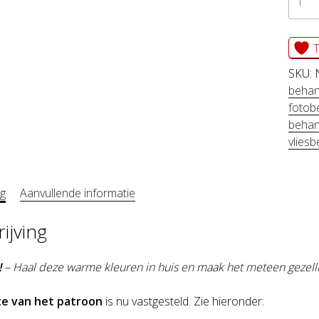
BLAD
terra
T
aanta
SKU:
behan
fotob
beha
vlies
ng
Aanvullende informatie
ijving
!
– Haal deze warme kleuren in huis en maak het meteen gezell
te van het patroon
is nu vastgesteld. Zie hieronder: