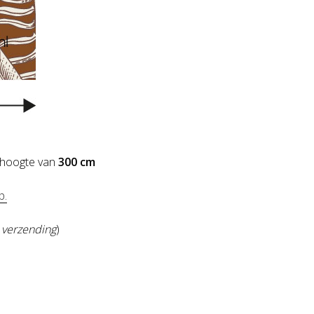
hoogte van
300 cm
p.
s verzending
)