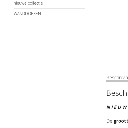
nieuwe collectie
WANDDOEKEN
Beschrijvi
Beschr
N I E U W 
De
groot