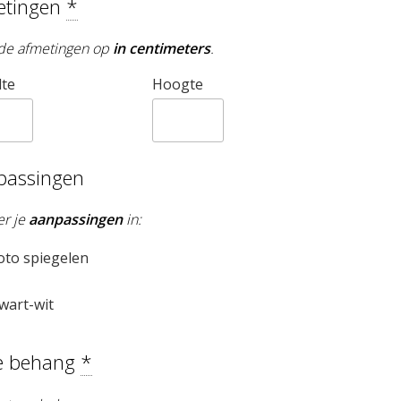
etingen
*
de afmetingen op
in centimeters
.
te
Hoogte
passingen
er je
aanpassingen
in:
oto spiegelen
wart-wit
e behang
*