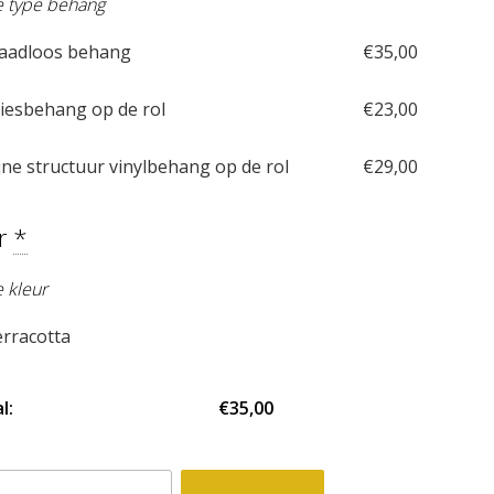
je type behang
aadloos behang
€
35,00
iesbehang op de rol
€
23,00
jne structuur vinylbehang op de rol
€
29,00
ur
*
e kleur
rracotta
l:
€35,00
behang