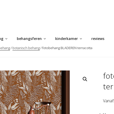
ng
behangsferen
kinderkamer
reviews
behang
/
botanisch behang
/ fotobehang BLADEREN terracotta
fo
ter
Vanaf