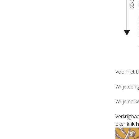
Voor het b
Wil je een
Wil je de k
Verkrijgbaa
oker
klik 