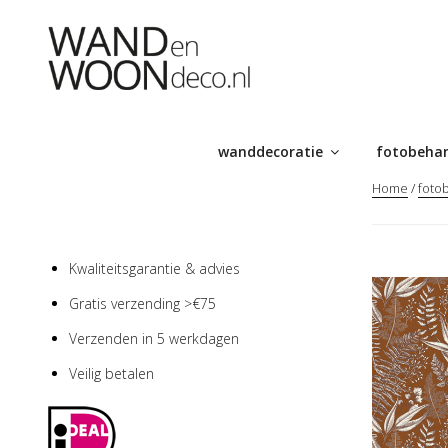
Ga
naar
de
inhoud
wanddecoratie
fotobeha
Home
/
foto
Kwaliteitsgarantie & advies
Gratis verzending >€75
Verzenden in 5 werkdagen
Veilig betalen