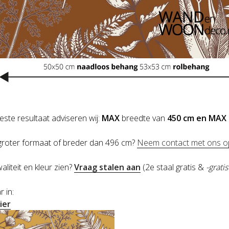
este resultaat adviseren wij:
MAX
breedte van
450 cm en
MAX
 groter formaat of breder dan 496 cm?
Neem contact met ons o
waliteit en kleur zien?
Vraag stalen aan
(2e staal gratis &
-grati
r in:
hier