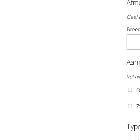
Afm
Geef 
Breed
Aan
Vul hi
F
Z
Typ