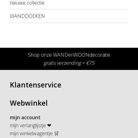
nieuwe collectie
WANDDOEKEN
Shop onze WANDenWOONdecoratie
gratis verzending < €75
Klantenservice
Webwinkel
mijn account
mijn verlanglijstje ❤
mijn winkelwagentje 🛒