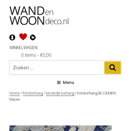
Ga
naar
de
inhoud
WINKELWAGEN
0 items
-
€
0,00
Zoeken
Zoeke
naar:
Menu
Home
/
fotobehang
/
landelijk behang
/ fotobehang BLOEMEN
blauw