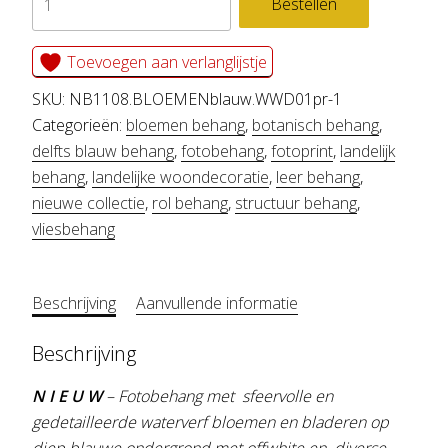
Bestellen
BLOEMEN
blauw
Toevoegen aan verlanglijstje
aantal
SKU:
NB1108.BLOEMENblauw.WWD01pr-1
Categorieën:
bloemen behang
,
botanisch behang
,
delfts blauw behang
,
fotobehang
,
fotoprint
,
landelijk
behang
,
landelijke woondecoratie
,
leer behang
,
nieuwe collectie
,
rol behang
,
structuur behang
,
vliesbehang
Beschrijving
Aanvullende informatie
Beschrijving
N I E U W
– Fotobehang met sfeervolle en
gedetailleerde waterverf bloemen en bladeren op