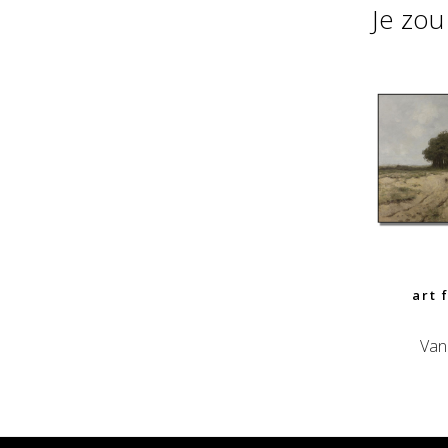
Je zo
art 
Van