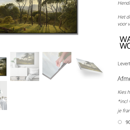
Hendr
Het d
voor v
Lever
Afm
Kies h
*incl
je fr
90