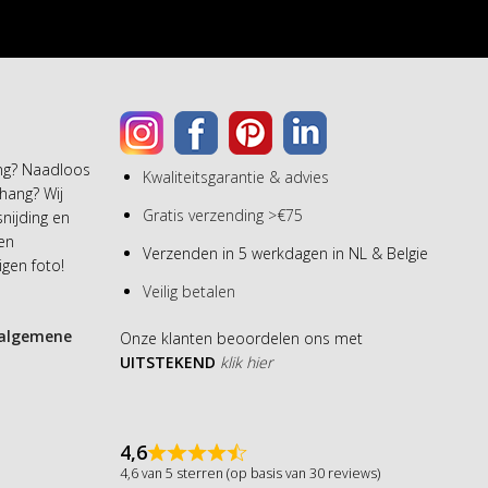
ang? Naadloos
Kwaliteitsgarantie & advies
hang? Wij
Gratis verzending >€75
snijding en
een
Verzenden in 5 werkdagen in NL & Belgie
gen foto!
Veilig betalen
algemene
Onze klanten beoordelen ons met
UITSTEKEND
klik hier
4,6
4,6 van 5 sterren (op basis van 30 reviews)