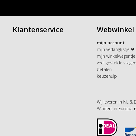
Klantenservice
Webwinkel
mijn account
mijn verlanglijstje ❤
mijn winkelwagentje
veel gestelde vrage
betalen
keuzehulp
Wij leveren in NL & 
*Anders in Europa