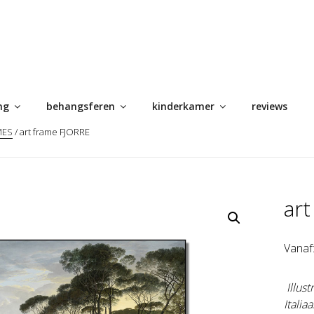
ng
behangsferen
kinderkamer
reviews
MES
/ art frame FJORRE
ar
Vanaf
Illus
Italia