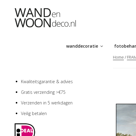
Ga
naar
de
inhoud
wanddecoratie
fotobeha
Home
/
FRA
Kwaliteitsgarantie & advies
Gratis verzending >€75
Verzenden in 5 werkdagen
Veilig betalen