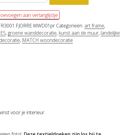
e
RE
oevoegen aan verlanglijstje
l
FR3001.FJORRE.WWD01pr
Categorieën:
art frame
,
ES
,
groene wanddecoratie
,
kunst aan de muur
,
landelijke
ecoratie
,
MATCH woondecoratie
st voor je interieur.
 eigen foto!
Deze textieldoeken zijn los bij te