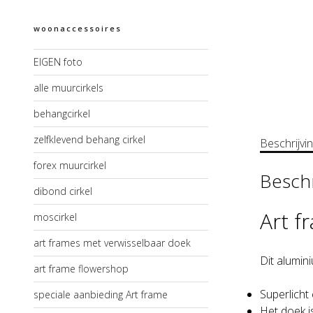
woonaccessoires
EIGEN foto
alle muurcirkels
behangcirkel
zelfklevend behang cirkel
Beschrijvi
forex muurcirkel
Beschr
dibond cirkel
Art f
moscirkel
art frames met verwisselbaar doek
Dit alumin
art frame flowershop
Superlicht
speciale aanbieding Art frame
Het doek i