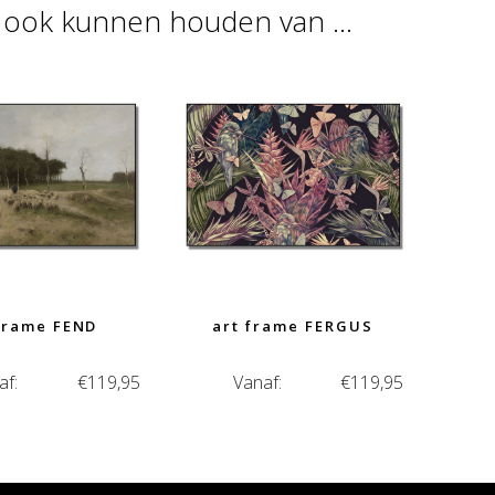
u ook kunnen houden van …
frame FEND
art frame FERGUS
af:
€
119,95
Vanaf:
€
119,95