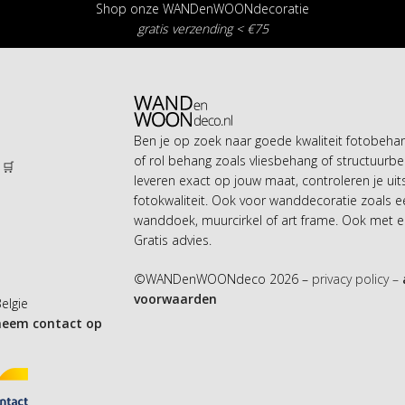
Shop onze WANDenWOONdecoratie
gratis verzending < €75
Ben je op zoek naar goede kwaliteit fotobeh
of rol behang zoals vliesbehang of structuurbe
 🛒
leveren exact op jouw maat, controleren je uit
n
fotokwaliteit. Ook voor wanddecoratie zoals 
wanddoek, muurcirkel of art frame. Ook met ei
Gratis advies.
©WANDenWOONdeco 2026 –
privacy policy –
voorwaarden
Belgie
neem contact op