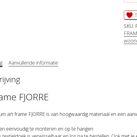
fram
FJOR
T
aanta
SKU:
FRAM
woond
ng
Aanvullende informatie
ijving
rame FJORRE
ium art frame FJORRE is van hoogwaardig materiaal en een aanwin
 en eenvoudig te monteren en op te hangen
s textieldoek is verwisselbaar en los na te bestellen. Ook met je