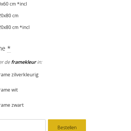
x60 cm *incl
0x80 cm
0x80 cm *incl
me
*
ier de
framekleur
in:
ame zilverkleurig
rame wit
rame zwart
Bestellen