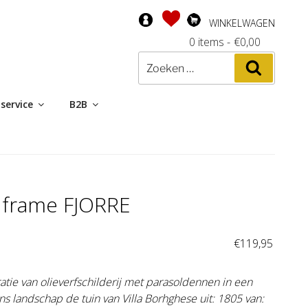
WINKELWAGEN
0 items
-
€
0,00
Zoeken
Zoeken
naar:
service
B2B
t frame FJORRE
:
€
119,95
tratie van olieverfschilderij met parasoldennen in een
ans landschap de tuin van Villa Borhghese uit: 1805 van: