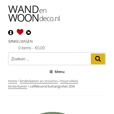
Ga
naar
de
inhoud
WINKELWAGEN
0 items
-
€
0,00
Zoeken
Zoeke
naar:
Menu
Home
/
kinderkamer accessoires
/
muurcirkels
kinderkamer
/ zelfklevend behangcirkel ZEKI