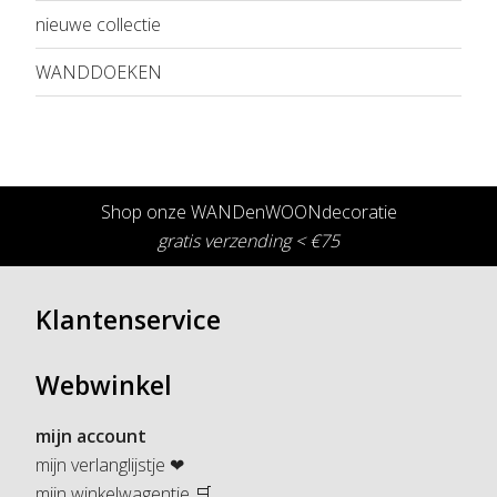
nieuwe collectie
WANDDOEKEN
Shop onze WANDenWOONdecoratie
gratis verzending < €75
Klantenservice
Webwinkel
mijn account
mijn verlanglijstje ❤
mijn winkelwagentje 🛒