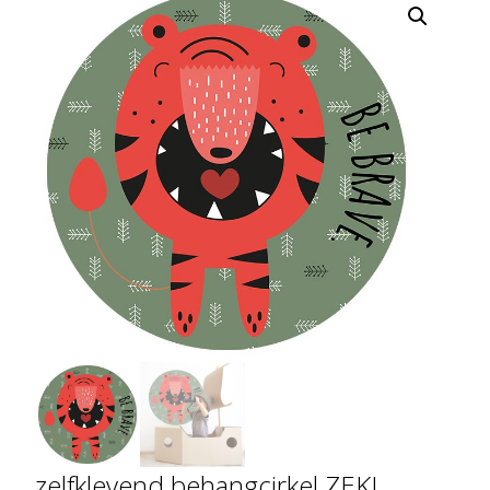
zelfklevend behangcirkel ZEKI