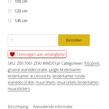
100 cm
120 cm
145 cm
zelfklevend
Bestellen
behangcirkel
ZEKI
Toevoegen aan verlanglijstje
aantal
SKU:
ZB17061.ZEKI.WWD01pr
Categorieën:
fotoprint
,
groene wanddecoratie
,
jungle kinderkamer
,
kinderkamer accessoires
,
kinderkamer ronde
wanddecoratie
,
muurcirkels
,
muurcirkels kinderkamer
,
muurstickers
Beschrijving
Aanvullende informatie