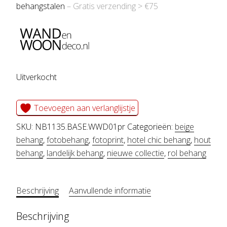
behangstalen
– Gratis verzending > €75
Uitverkocht
Toevoegen aan verlanglijstje
SKU:
NB1135.BASE.WWD01pr
Categorieën:
beige
behang
,
fotobehang
,
fotoprint
,
hotel chic behang
,
hout
behang
,
landelijk behang
,
nieuwe collectie
,
rol behang
Beschrijving
Aanvullende informatie
Beschrijving