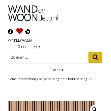
Ga
naar
de
inhoud
WINKELWAGEN
0 items
-
€
0,00
Zoeken
Zoeke
naar:
Menu
Home
/
fotobehang
/
beige behang
/ foto hout behang BASE