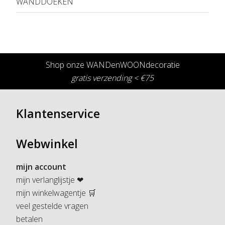
WANDDOEKEN
Shop onze WANDenWOONdecoratie
gratis verzending < €75
Klantenservice
Webwinkel
mijn account
mijn verlanglijstje ❤
mijn winkelwagentje 🛒
veel gestelde vragen
betalen