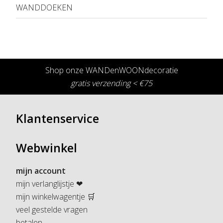
WANDDOEKEN
Shop onze WANDenWOONdecoratie
gratis verzending < €75
Klantenservice
Webwinkel
mijn account
mijn verlanglijstje ❤
mijn winkelwagentje 🛒
veel gestelde vragen
betalen