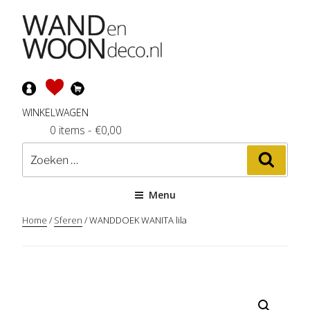
Ga
naar
de
inhoud
WINKELWAGEN
0 items
-
€
0,00
Zoeken
Zoeke
naar:
Menu
Home
/
Sferen
/ WANDDOEK WANITA lila