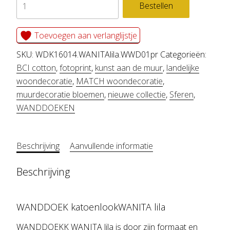
WANDDOEK
Bestellen
WANITA
lila
Toevoegen aan verlanglijstje
aantal
SKU:
WDK16014.WANITAlila.WWD01pr
Categorieën:
BCI cotton
,
fotoprint
,
kunst aan de muur
,
landelijke
woondecoratie
,
MATCH woondecoratie
,
muurdecoratie bloemen
,
nieuwe collectie
,
Sferen
,
WANDDOEKEN
Beschrijving
Aanvullende informatie
Beschrijving
WANDDOEK katoenlookWANITA lila
WANDDOEKK WANITA lila is door zijn formaat en