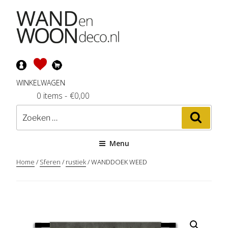
Ga
naar
de
inhoud
WINKELWAGEN
0 items
-
€
0,00
Zoeken
Zoeke
naar:
Menu
Home
/
Sferen
/
rustiek
/ WANDDOEK WEED