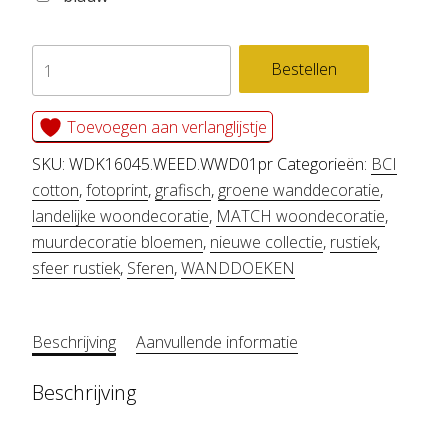
WANDDOEK
Bestellen
WEED
aantal
Toevoegen aan verlanglijstje
SKU:
WDK16045.WEED.WWD01pr
Categorieën:
BCI
cotton
,
fotoprint
,
grafisch
,
groene wanddecoratie
,
landelijke woondecoratie
,
MATCH woondecoratie
,
muurdecoratie bloemen
,
nieuwe collectie
,
rustiek
,
sfeer rustiek
,
Sferen
,
WANDDOEKEN
Beschrijving
Aanvullende informatie
Beschrijving