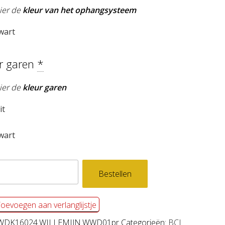
hier de
kleur van het ophangsysteem
wart
r garen
*
hier de
kleur garen
it
wart
DDOEK
Bestellen
EMIJN
l
oevoegen aan verlanglijstje
WDK16024.WILLEMIJN.WWD01pr
Categorieën:
BCI