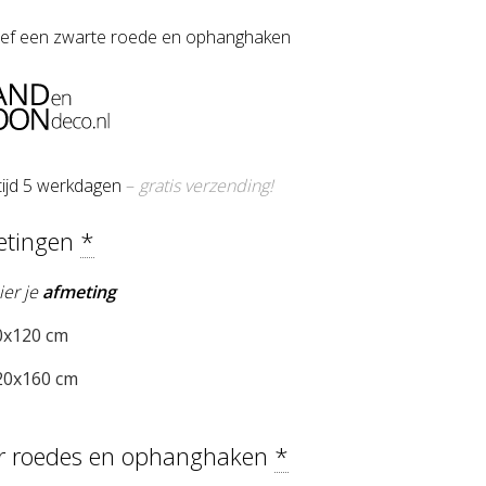
sief een zwarte roede en ophanghaken
tijd 5 werkdagen
–
gratis verzending!
etingen
*
ier je
afmeting
x120 cm
0x160 cm
ur roedes en ophanghaken
*