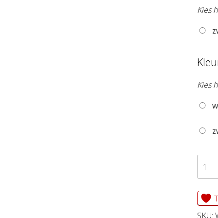
Kies 
z
Kleu
Kies 
w
z
WAN
WILL
aanta
T
SKU: