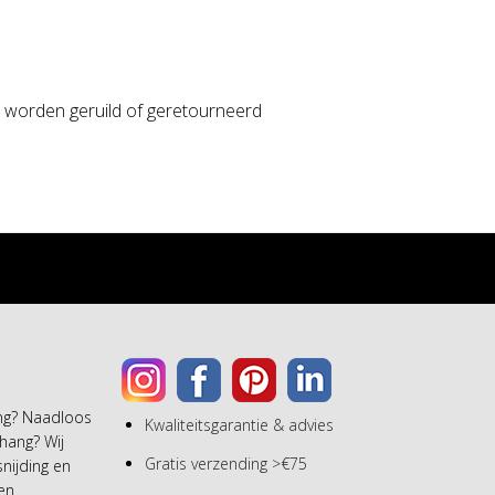
 worden geruild of geretourneerd
ang? Naadloos
Kwaliteitsgarantie & advies
hang? Wij
Gratis verzending >€75
snijding en
een