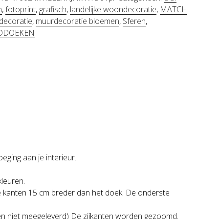
n
,
fotoprint
,
grafisch
,
landelijke woondecoratie
,
MATCH
ecoratie
,
muurdecoratie bloemen
,
Sferen
,
DDOEKEN
ging aan je interieur.
kleuren.
e kanten 15 cm breder dan het doek. De onderste
en niet meegeleverd) De zijkanten worden gezoomd.