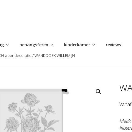
ng
behangsferen
kinderkamer
reviews
H woondecoratie
/ WANDDOEK WILLEMIJN
WA
Vanaf
Maak 
Illust