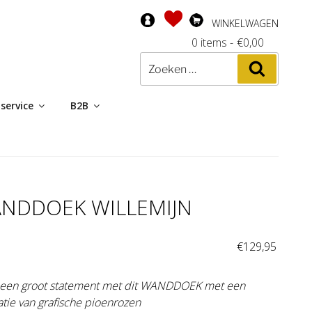
WINKELWAGEN
0 items
-
€
0,00
Zoeken
Zoeken
naar:
service
B2B
NDDOEK WILLEMIJN
:
€
129,95
een groot statement met dit WANDDOEK met een
ratie van grafische pioenrozen