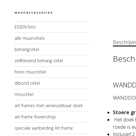
woonaccessoires
EIGEN foto
alle muurcirkels
Beschrijvi
behangcirkel
Beschr
zelfklevend behang cirkel
forex muurcirkel
dibond cirkel
WANDDO
moscirkel
WANDDOEK W
art frames met verwisselbaar doek
Stoere g
art frame flowershop
Het doek h
roede is e
speciale aanbieding Art frame
Inclusief 