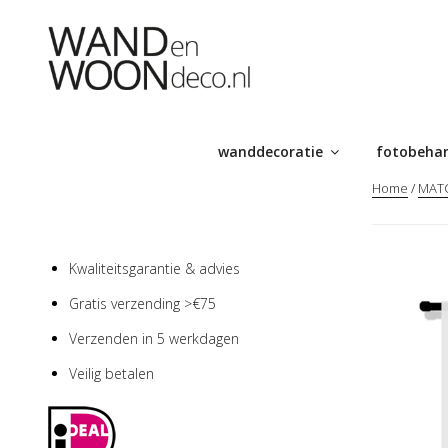
Ga
naar
de
inhoud
wanddecoratie
fotobeha
Home
/
MATC
Kwaliteitsgarantie & advies
Gratis verzending >€75
Verzenden in 5 werkdagen
Veilig betalen