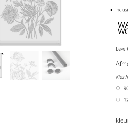
inclu
Lever
Afm
Kies h
90
12
kle