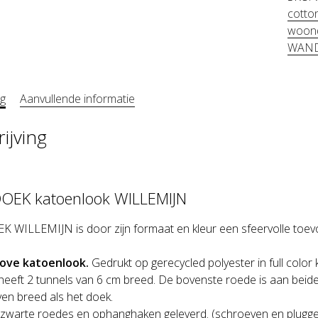
cotto
woond
WAN
ng
Aanvullende informatie
ijving
EK katoenlook WILLEMIJN
ILLEMIJN is door zijn formaat en kleur een sfeervolle toevoe
rove katoenlook.
Gedrukt op gerecycled polyester in full color 
eeft 2 tunnels van 6 cm breed. De bovenste roede is aan beid
ven breed als het doek.
2 zwarte roedes en ophanghaken geleverd. (schroeven en plugg