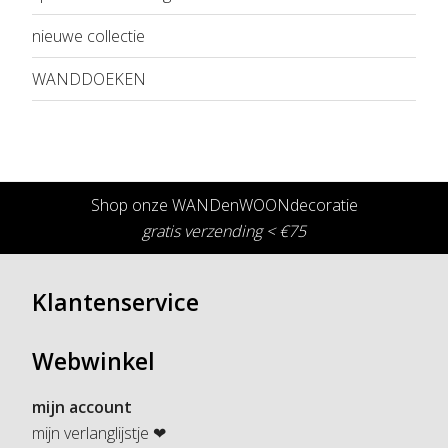
nieuwe collectie
WANDDOEKEN
Shop onze WANDenWOONdecoratie
gratis verzending < €75
Klantenservice
Webwinkel
mijn account
mijn verlanglijstje ❤