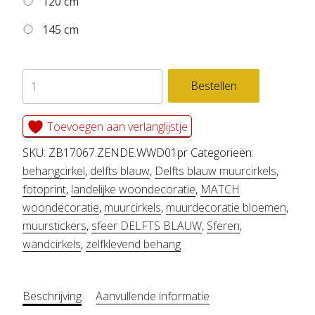
120 cm
145 cm
zelfklevend
Bestellen
behang
cirkel
Toevoegen aan verlanglijstje
ZENDE
SKU:
ZB17067.ZENDE.WWD01pr
Categorieën:
aantal
behangcirkel
,
delfts blauw
,
Delfts blauw muurcirkels
,
fotoprint
,
landelijke woondecoratie
,
MATCH
woondecoratie
,
muurcirkels
,
muurdecoratie bloemen
,
muurstickers
,
sfeer DELFTS BLAUW
,
Sferen
,
wandcirkels
,
zelfklevend behang
Beschrijving
Aanvullende informatie