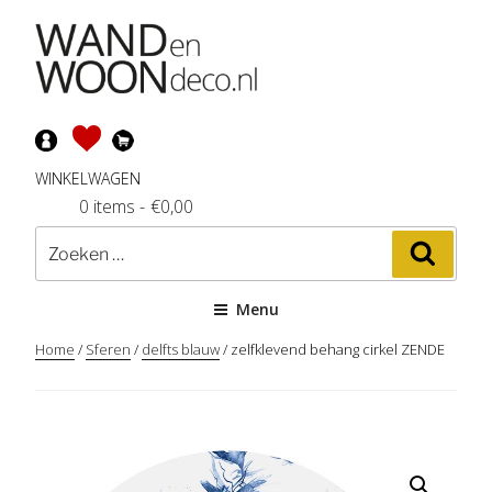
Ga
naar
de
inhoud
WINKELWAGEN
0 items
-
€
0,00
Zoeken
Zoeke
naar:
Menu
Home
/
Sferen
/
delfts blauw
/ zelfklevend behang cirkel ZENDE