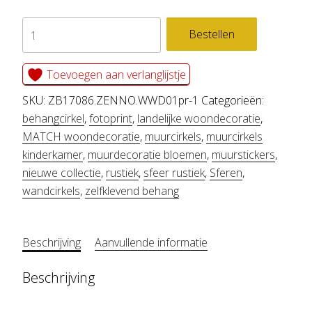
zelfklevend
Bestellen
behang
cirkel
Toevoegen aan verlanglijstje
ZENNO
SKU:
ZB17086.ZENNO.WWD01pr-1
Categorieën:
aantal
behangcirkel
,
fotoprint
,
landelijke woondecoratie
,
MATCH woondecoratie
,
muurcirkels
,
muurcirkels
kinderkamer
,
muurdecoratie bloemen
,
muurstickers
,
nieuwe collectie
,
rustiek
,
sfeer rustiek
,
Sferen
,
wandcirkels
,
zelfklevend behang
Beschrijving
Aanvullende informatie
Beschrijving