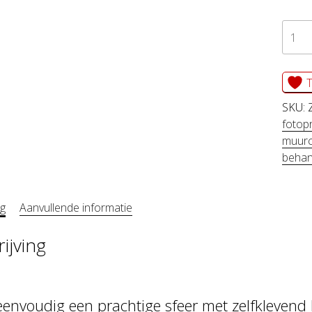
zelfk
beha
cirkel
T
ZION
SKU:
aanta
fotopr
muurc
beha
ng
Aanvullende informatie
ijving
eenvoudig een prachtige sfeer met zelfklevend 