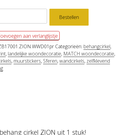
levend
Bestellen
ng
oevoegen aan verlanglijstje
ZB17001.ZION.WWD01pr
Categorieën:
behangcirkel
,
l
int
,
landelijke woondecoratie
,
MATCH woondecoratie
,
irkels
,
muurstickers
,
Sferen
,
wandcirkels
,
zelfklevend
ng
behang cirkel ZION uit 1 stuk!