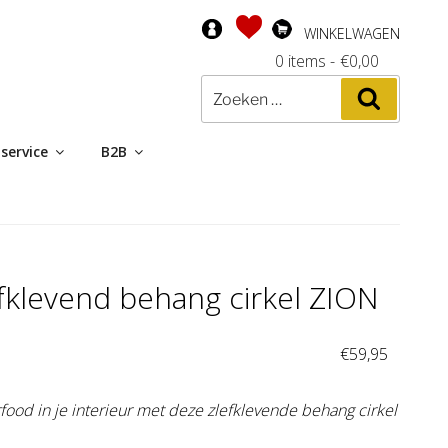
WINKELWAGEN
0 items
-
€
0,00
Zoeken
Zoeken
naar:
service
B2B
fklevend behang cirkel ZION
:
€
59,95
ood in je interieur met deze zlefklevende behang cirkel