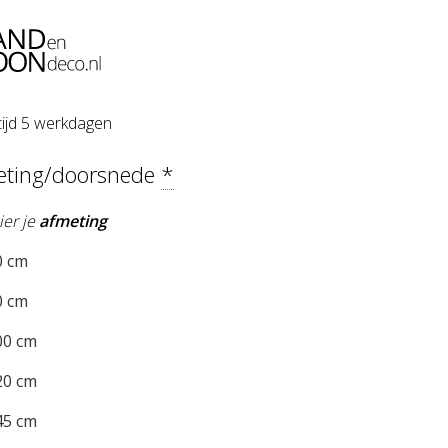
tijd 5 werkdagen
eting/doorsnede
*
ier je
afmeting
 cm
 cm
0 cm
0 cm
5 cm