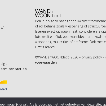
Ben je op zoek naar goede kwaliteit fotobeh
of rol behang zoals vliesbehang of structuurbe
 🛒
leveren exact op jouw maat, controleren je uit
n
fotokwaliteit. Ook voor wanddecoratie zoals 
wanddoek, muurcirkel of art frame. Ook met ei
Gratis advies.
©WANDenWOONdeco 2026 –
privacy policy –
voorwaarden
Belgie
neem contact op
el mogelijk draait. Als je doorgaat met het gebruiken van deze site, g