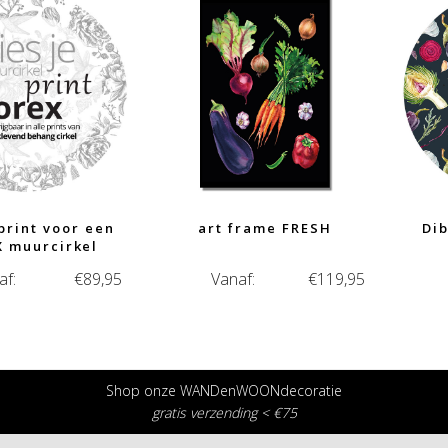
 print voor een
art frame FRESH
Dib
 muurcirkel
af:
€
89,95
Vanaf:
€
119,95
Shop onze WANDenWOONdecoratie
gratis verzending < €75