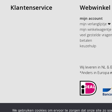
Klantenservice
Webwinkel
mijn account
mijn verlanglijstje ❤
mijn winkelwagentje
veel gestelde vrage
betalen
keuzehulp
Wij leveren in NL & 
*Anders in Europa
We gebruiken cookies om ervoor te zorgen dat onze site zo soep