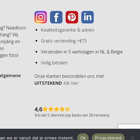
ang? Naadloos
Kwaliteitsgarantie & advies
hang? Wij
Gratis verzending >€75
snijding en
een
Verzenden in 5 werkdagen in NL & Belgie
gen foto!
Veilig betalen
algemene
Onze klanten beoordelen ons met
UITSTEKEND
klik hier
4,6
4,6 van 5 sterren (op basis van 30 reviews)
aan we er vanuit dat je ermee instemt.
Ok
Privacybeleid