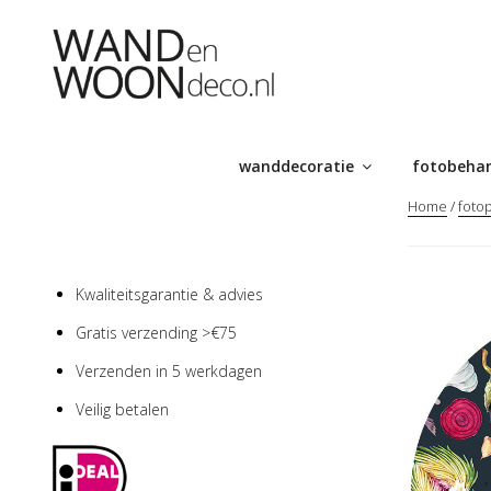
Ga
naar
de
inhoud
wanddecoratie
fotobeha
Home
/
fotop
Kwaliteitsgarantie & advies
Gratis verzending >€75
Verzenden in 5 werkdagen
Veilig betalen