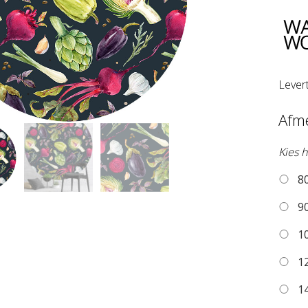
Lever
Afm
Kies h
80
90
10
12
14