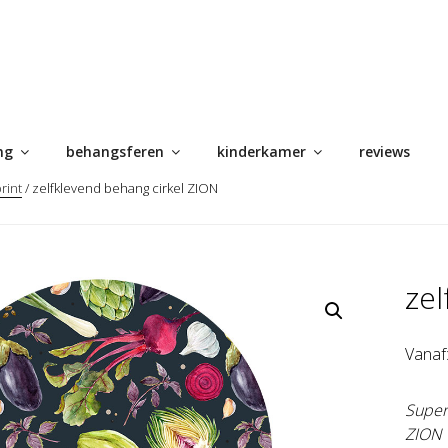
ng
behangsferen
kinderkamer
reviews
rint
/ zelfklevend behang cirkel ZION
zel
Vanaf
Superf
ZION