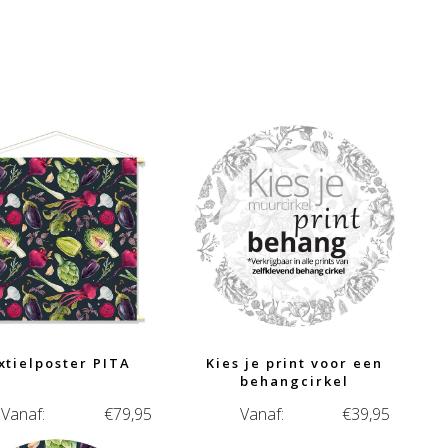
xtielposter PITA
Kies je print voor een
behangcirkel
Vanaf:
€
79,95
Vanaf:
€
39,95