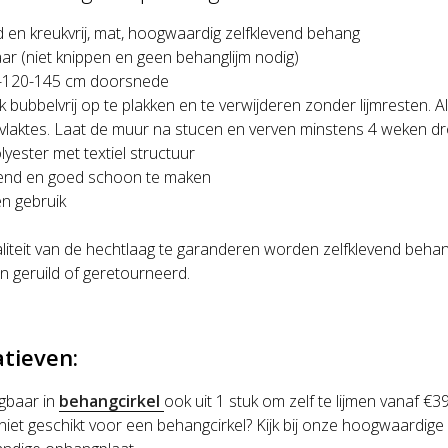
d en kreukvrij, mat, hoogwaardig zelfklevend behang
aar (niet knippen en geen behanglijm nodig)
-120-145 cm doorsnede
k bubbelvrij op te plakken en te verwijderen zonder lijmresten. 
rvlaktes. Laat de muur na stucen en verven minstens 4 weken dr
lyester met textiel structuur
nd en goed schoon te maken
n gebruik
iteit van de hechtlaag te garanderen worden zelfklevend behan
n geruild of geretourneerd.
atieven:
jgbaar in
behangcirkel
ook uit 1 stuk om zelf te lijmen vanaf €3
 niet geschikt voor een behangcirkel?
Kijk bij onze hoogwaardige