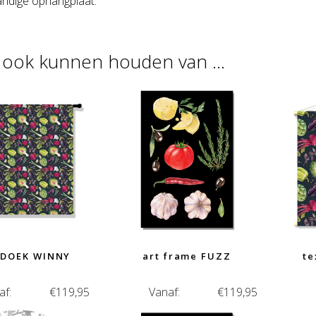
handige ophangplaat.
u ook kunnen houden van …
DOEK WINNY
art frame FUZZ
te
af:
€
119,95
Vanaf:
€
119,95