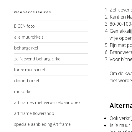
Zelfkleven
woonaccessoires
Kant en kl
80-90-100
EIGEN foto
Gemakkelij
alle muurcirkels
vrije oppe
Fijn mat po
behangcirkel
Brandwere
zelfklevend behang cirkel
Voor binne
forex muurcirkel
Om de kwal
niet worde
dibond cirkel
moscirkel
art frames met verwisselbaar doek
Altern
art frame flowershop
Ook verkri
speciale aanbieding Art frame
Is je muur