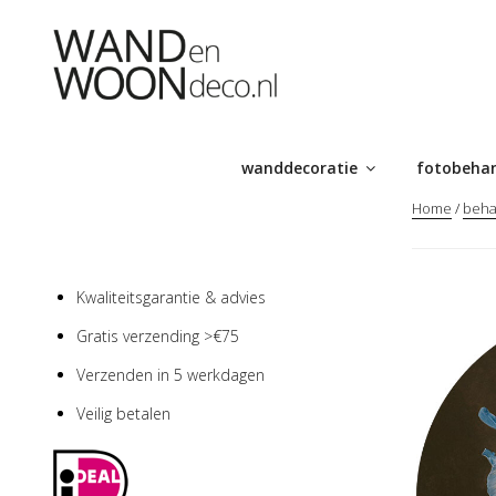
Ga
naar
de
inhoud
wanddecoratie
fotobeha
Home
/
beha
Kwaliteitsgarantie & advies
Gratis verzending >€75
Verzenden in 5 werkdagen
Veilig betalen