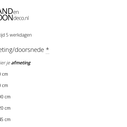
tijd 5 werkdagen
eting/doorsnede
*
ier je
afmeting
 cm
 cm
0 cm
0 cm
5 cm