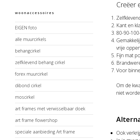
Creëer 
woonaccessoires
Zelfkleven
Kant en kl
EIGEN foto
80-90-100
alle muurcirkels
Gemakkelij
vrije oppe
behangcirkel
Fijn mat po
zelfklevend behang cirkel
Brandwere
Voor binne
forex muurcirkel
Om de kwal
dibond cirkel
niet worde
moscirkel
art frames met verwisselbaar doek
Altern
art frame flowershop
speciale aanbieding Art frame
Ook verkri