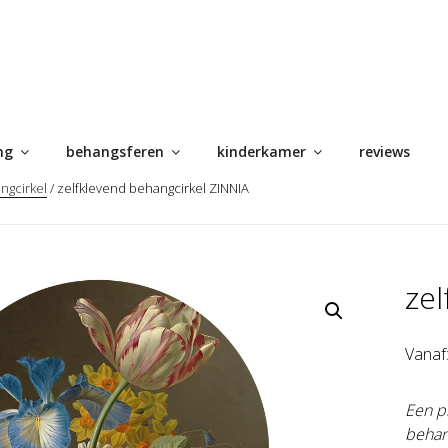
ng
behangsferen
kinderkamer
reviews
ngcirkel
/ zelfklevend behangcirkel ZINNIA
zel
Vanaf
Een pr
behan