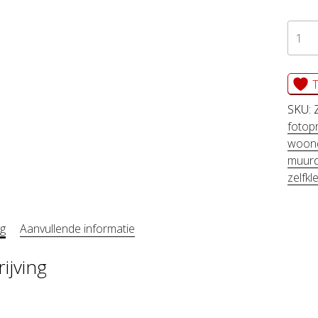
zelfk
behan
ZINN
T
aanta
SKU:
fotopr
woond
muurd
zelfk
ng
Aanvullende informatie
ijving