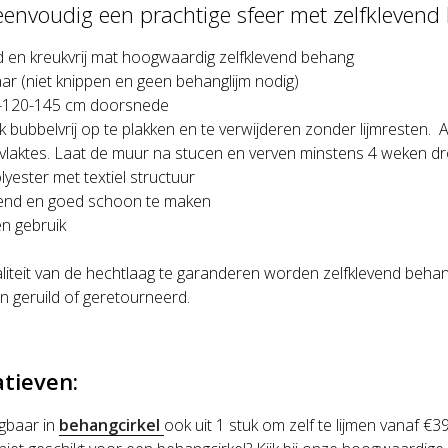
eenvoudig een prachtige sfeer met zelfklevend 
d en kreukvrij mat hoogwaardig zelfklevend behang
aar (niet knippen en geen behanglijm nodig)
-120-145 cm doorsnede
k bubbelvrij op te plakken en te verwijderen zonder lijmresten. 
rvlaktes. Laat de muur na stucen en verven minstens 4 weken dr
lyester met textiel structuur
nd en goed schoon te maken
n gebruik
iteit van de hechtlaag te garanderen worden zelfklevend behan
n geruild of geretourneerd.
atieven:
jgbaar in
behangcirkel
ook uit 1 stuk om zelf te lijmen vanaf €3