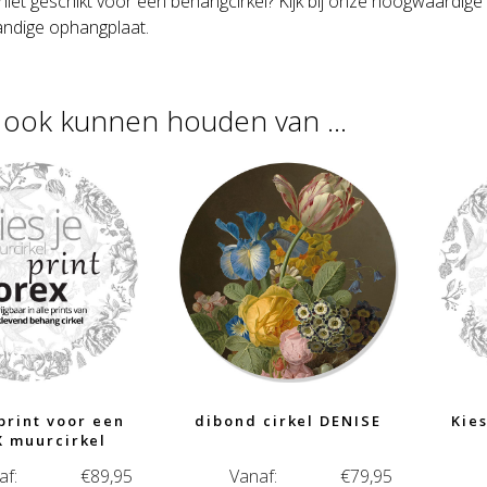
 niet geschikt voor een behangcirkel?
Kijk bij onze hoogwaardige
handige ophangplaat.
u ook kunnen houden van …
 print voor een
dibond cirkel DENISE
Kies
 muurcirkel
af:
€
89,95
Vanaf:
€
79,95