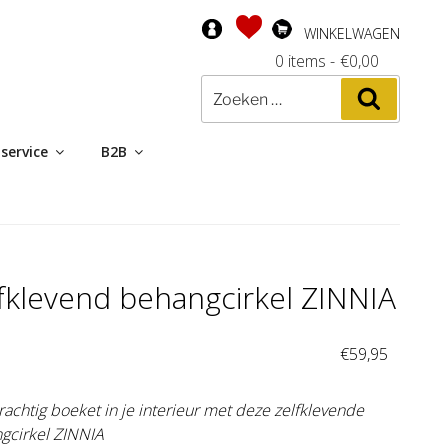
WINKELWAGEN
0 items
-
€
0,00
Zoeken
Zoeken
naar:
service
B2B
fklevend behangcirkel ZINNIA
:
€
59,95
achtig boeket in je interieur met deze zelfklevende
gcirkel ZINNIA