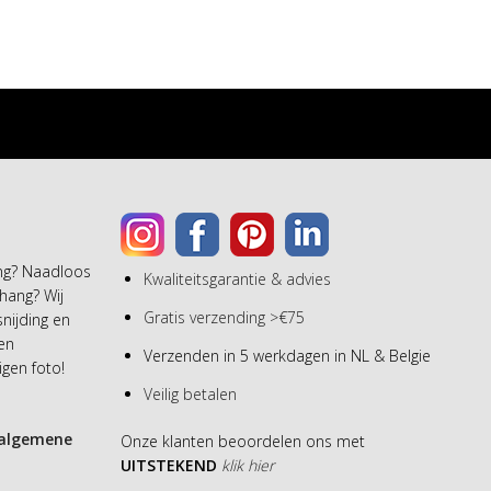
ang? Naadloos
Kwaliteitsgarantie & advies
hang? Wij
Gratis verzending >€75
snijding en
een
Verzenden in 5 werkdagen in NL & Belgie
gen foto!
Veilig betalen
algemene
Onze klanten beoordelen ons met
UITSTEKEND
klik hier