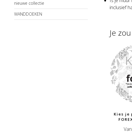
Is je muur
nieuwe collectie
inclusief 
WANDDOEKEN
Je zo
Kies je
FOREX
Van