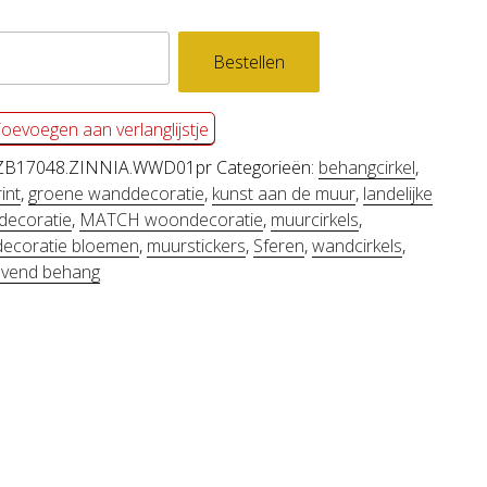
levend
Bestellen
gcirkel
IA
oevoegen aan verlanglijstje
l
ZB17048.ZINNIA.WWD01pr
Categorieën:
behangcirkel
,
int
,
groene wanddecoratie
,
kunst aan de muur
,
landelijke
ecoratie
,
MATCH woondecoratie
,
muurcirkels
,
ecoratie bloemen
,
muurstickers
,
Sferen
,
wandcirkels
,
levend behang