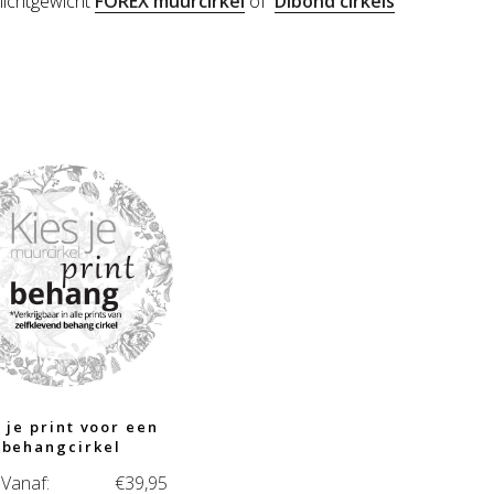
 lichtgewicht
FOREX muurcirkel
of
Dibond cirkels
 je print voor een
behangcirkel
Vanaf:
€
39,95