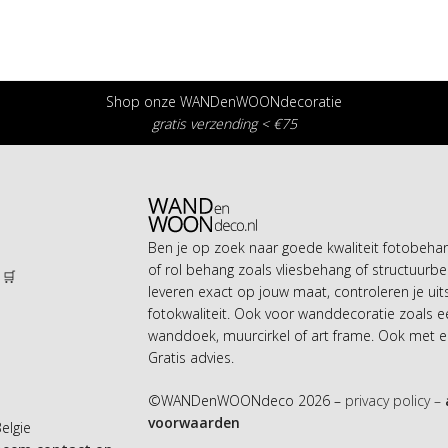
Shop onze WANDenWOONdecoratie
gratis verzending < €75
Ben je op zoek naar goede kwaliteit fotobeh
of rol behang zoals vliesbehang of structuurbe
 🛒
leveren exact op jouw maat, controleren je uit
n
fotokwaliteit. Ook voor wanddecoratie zoals 
wanddoek, muurcirkel of art frame. Ook met ei
Gratis advies.
©WANDenWOONdeco 2026 –
privacy policy –
voorwaarden
Belgie