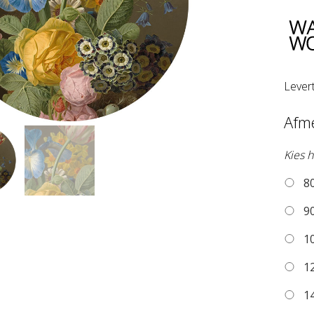
Lever
Afm
Kies h
80
90
10
12
14