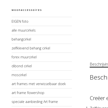
woonaccessoires
EIGEN foto
alle muurcirkels
behangcirkel
zelfklevend behang cirkel
forex muurcirkel
Beschrijvi
dibond cirkel
moscirkel
Beschr
art frames met verwisselbaar doek
art frame flowershop
Creëer 
speciale aanbieding Art frame