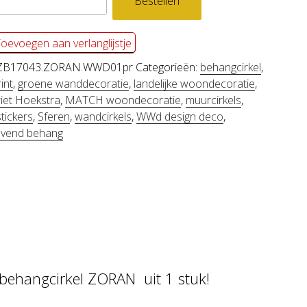
Bestellen
gcirkel
N
oevoegen aan verlanglijstje
l
ZB17043.ZORAN.WWD01pr
Categorieën:
behangcirkel
,
int
,
groene wanddecoratie
,
landelijke woondecoratie
,
iet Hoekstra
,
MATCH woondecoratie
,
muurcirkels
,
tickers
,
Sferen
,
wandcirkels
,
WWd design deco
,
levend behang
 behangcirkel ZORAN uit 1 stuk!