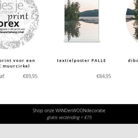
 print voor een
textielposter PALLE
dib
 muurcirkel
af:
€
89,95
€
84,95
Shop onze WANDenWOONdecoratie
gratis verzending < €75