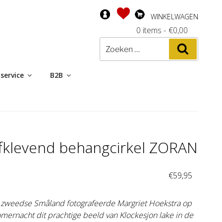
WINKELWAGEN
0 items
-
€
0,00
Zoeken
Zoeken
naar:
service
B2B
lfklevend behangcirkel ZORAN
:
€
59,95
t zweedse Småland fotografeerde Margriet Hoekstra op
mernacht dit prachtige beeld van Klockesjon lake in de