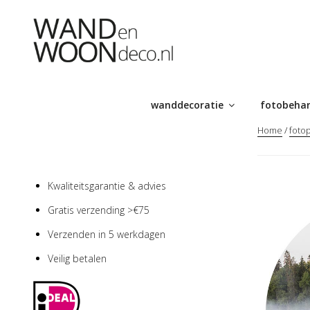
Ga
naar
de
inhoud
wanddecoratie
fotobeha
Home
/
fotop
Kwaliteitsgarantie & advies
Gratis verzending >€75
Verzenden in 5 werkdagen
Veilig betalen