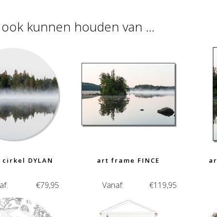
u ook kunnen houden van …
 cirkel DYLAN
art frame FINCE
a
af:
€
79,95
Vanaf:
€
119,95