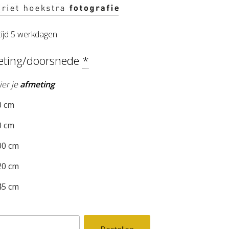
tijd 5 werkdagen
eting/doorsnede
*
ier je
afmeting
 cm
 cm
0 cm
0 cm
5 cm
levend