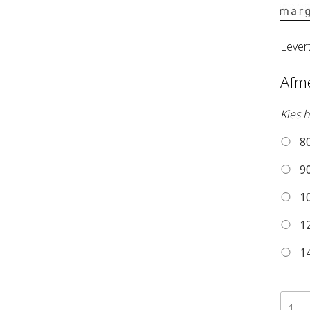
Lever
Afm
Kies h
80
90
10
12
14
zelfk