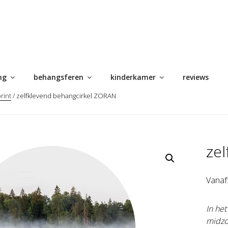
ng
behangsferen
kinderkamer
reviews
rint
/ zelfklevend behangcirkel ZORAN
ze
Vanaf
In he
midzo