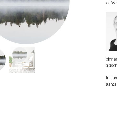
ochte
binnen
tijdsch
In sa
aanta