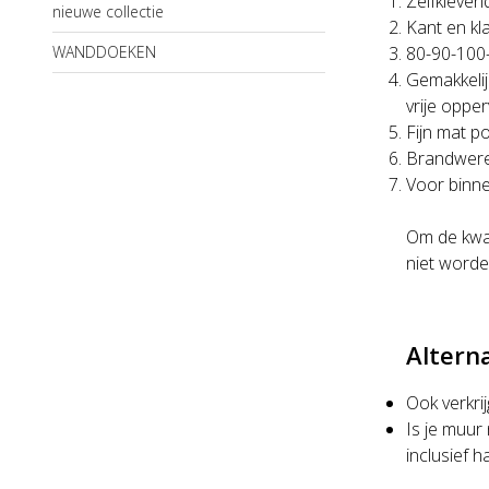
Zelfkleven
nieuwe collectie
Kant en kl
WANDDOEKEN
80-90-100
Gemakkelij
vrije oppe
Fijn mat po
Brandwere
Voor binne
Om de kwal
niet worde
Altern
Ook verkri
Is je muur
inclusief 