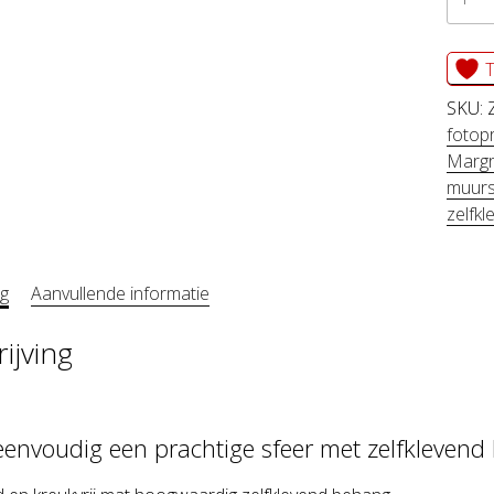
behan
ZORA
T
aanta
SKU:
fotopr
Margr
muurs
zelfk
ng
Aanvullende informatie
ijving
eenvoudig een prachtige sfeer met zelfklevend