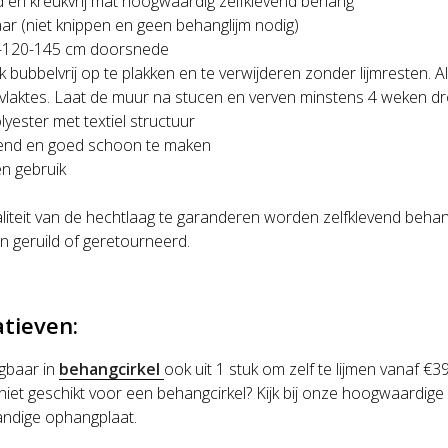
d en kreukvrij mat hoogwaardig zelfklevend behang
aar (niet knippen en geen behanglijm nodig)
-120-145 cm doorsnede
k bubbelvrij op te plakken en te verwijderen zonder lijmresten. 
rvlaktes. Laat de muur na stucen en verven minstens 4 weken dr
lyester met textiel structuur
nd en goed schoon te maken
n gebruik
iteit van de hechtlaag te garanderen worden zelfklevend behan
n geruild of geretourneerd.
atieven:
jgbaar in
behangcirkel
ook uit 1 stuk om zelf te lijmen vanaf €3
 niet geschikt voor een behangcirkel?
Kijk bij onze hoogwaardige
handige ophangplaat.