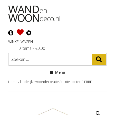
Ga
naar
de
inhoud
WINKELWAGEN
0 items
-
€
0,00
Zoeken
Zoeke
naar:
Menu
Home
/
landelijke woondecoratie
/ textielposter PIERRE