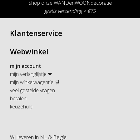
Shop onze WANDenWOONdecoratie
gratis verzending < €75
Klantenservice
Webwinkel
mijn account
mijn verlanglijstje ❤
mijn winkelwagentje 🛒
veel gestelde vragen
betalen
keuzehulp
Wij leveren in NL & Belgie