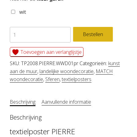
wit
textielposter
Bestellen
PIERRE
aantal
Toevoegen aan verlanglijstje
SKU:
TP2008.PIERRE.WWD01pr
Categorieën:
kunst
aan de muur
,
landelijke woondecoratie
,
MATCH
woondecoratie
,
Sferen
,
textielposters
Beschrijving
Aanvullende informatie
Beschrijving
textielposter PIERRE