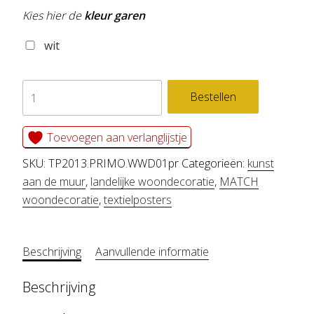
Kies hier de
kleur garen
wit
textielposter
Bestellen
PRIMO
aantal
Toevoegen aan verlanglijstje
SKU:
TP2013.PRIMO.WWD01pr
Categorieën:
kunst
aan de muur
,
landelijke woondecoratie
,
MATCH
woondecoratie
,
textielposters
Beschrijving
Aanvullende informatie
Beschrijving