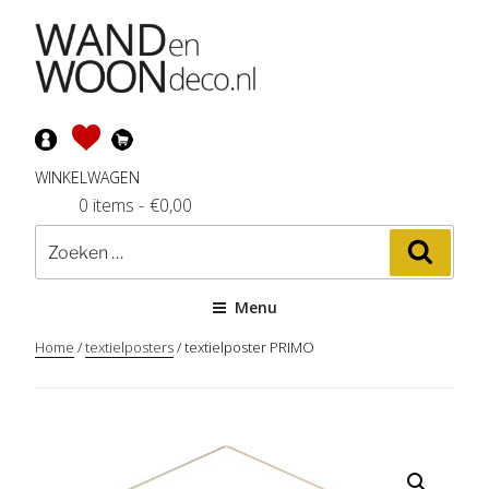
Ga
naar
de
inhoud
WINKELWAGEN
0 items
-
€
0,00
Zoeken
Zoeke
naar:
Menu
Home
/
textielposters
/ textielposter PRIMO