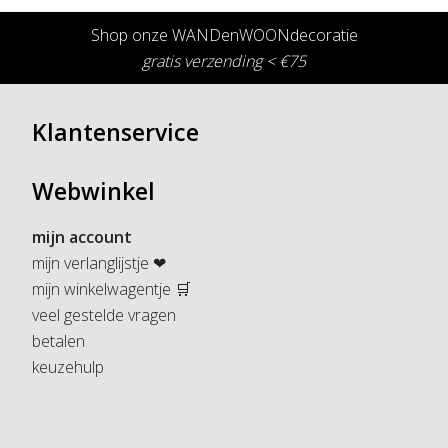
Shop onze WANDenWOONdecoratie
gratis verzending < €75
Klantenservice
Webwinkel
mijn account
mijn verlanglijstje ❤
mijn winkelwagentje 🛒
veel gestelde vragen
betalen
keuzehulp