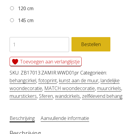
120 cm
145 cm
zelfklevend
Bestellen
behang
cirkel
Toevoegen aan verlanglijstje
ZAMIR
SKU:
ZB17013.ZAMIR.WWD01pr
Categorieën:
aantal
behangcirkel
,
fotoprint
,
kunst aan de muur
,
landelijke
woondecoratie
,
MATCH woondecoratie
,
muurcirkels
,
muurstickers
,
Sferen
,
wandcirkels
,
zelfklevend behang
Beschrijving
Aanvullende informatie
Beschrijving