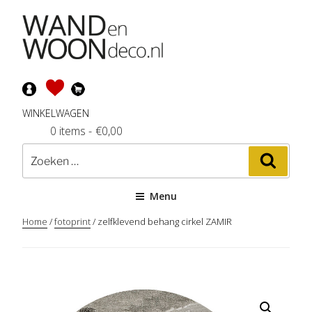
Ga
naar
de
inhoud
WINKELWAGEN
0 items
-
€
0,00
Zoeken
Zoeke
naar:
Menu
Home
/
fotoprint
/ zelfklevend behang cirkel ZAMIR