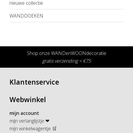
nieuwe collectie
WANDDOEKEN
Shop onze WANDenWOONdecoratie
gratis verzending < €75
Klantenservice
Webwinkel
mijn account
mijn verlanglijstje ❤
mijn winkelwagentje 🛒