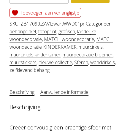
behang
cirkel
Toevoegen aan verlanglijstje
ZAVI
SKU:
ZB17090.ZAVIzwartWWD01pr
Categorieën:
zwart
behangcirkel
,
fotoprint
,
grafisch
,
landelijke
woondecoratie
,
MATCH woondecoratie
,
MATCH
aantal
woondecoratie KINDERKAMER
,
muurcirkels
,
muurcirkels kinderkamer
,
muurdecoratie bloemen
,
muurstickers
,
nieuwe collectie
,
Sferen
,
wandcirkels
,
zelfklevend behang
Beschrijving
Aanvullende informatie
Beschrijving
Creëer eenvoudig een prachtige sfeer met