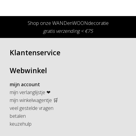
Shop onze WANDenWOONdecoratie
gratis verzending < €75
Klantenservice
Webwinkel
mijn account
mijn verlanglijstje ❤
mijn winkelwagentje 🛒
veel gestelde vragen
betalen
keuzehulp