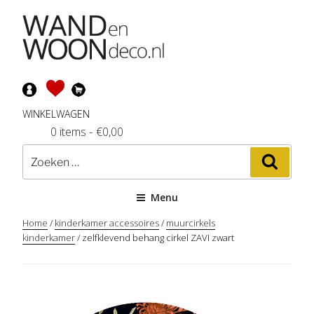
Ga
naar
de
inhoud
WINKELWAGEN
0 items
-
€
0,00
Zoeken
Zoeke
naar:
Menu
Home
/
kinderkamer accessoires
/
muurcirkels
kinderkamer
/ zelfklevend behang cirkel ZAVI zwart