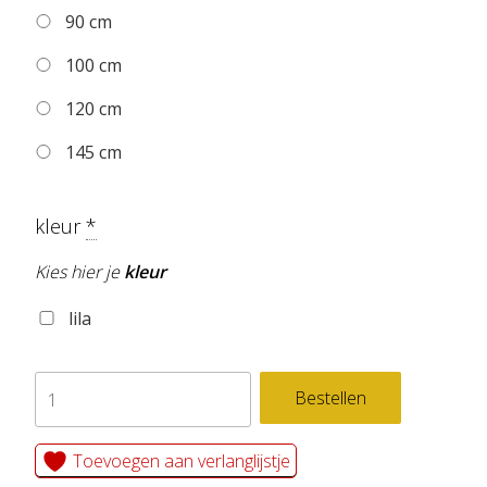
90 cm
100 cm
120 cm
145 cm
kleur
*
Kies hier je
kleur
lila
zelfklevend
Bestellen
behang
cirkel
Toevoegen aan verlanglijstje