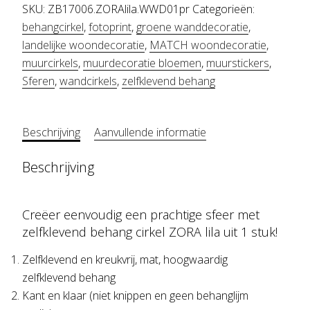
ZORA
SKU:
ZB17006.ZORAlila.WWD01pr
Categorieën:
lila
behangcirkel
,
fotoprint
,
groene wanddecoratie
,
landelijke woondecoratie
,
MATCH woondecoratie
,
aantal
muurcirkels
,
muurdecoratie bloemen
,
muurstickers
,
Sferen
,
wandcirkels
,
zelfklevend behang
Beschrijving
Aanvullende informatie
Beschrijving
Creëer eenvoudig een prachtige sfeer met
zelfklevend behang cirkel ZORA lila uit 1 stuk!
Zelfklevend en kreukvrij, mat, hoogwaardig
zelfklevend behang
Kant en klaar (niet knippen en geen behanglijm