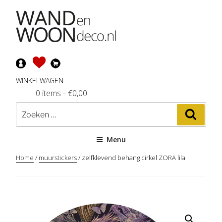
Ga
naar
de
inhoud
WINKELWAGEN
0 items
-
€
0,00
Zoeken
Zoeke
naar:
Menu
Home
/
muurstickers
/ zelfklevend behang cirkel ZORA lila