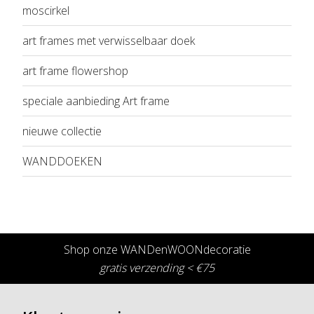
moscirkel
art frames met verwisselbaar doek
art frame flowershop
speciale aanbieding Art frame
nieuwe collectie
WANDDOEKEN
Shop onze WANDenWOONdecoratie
gratis verzending < €75