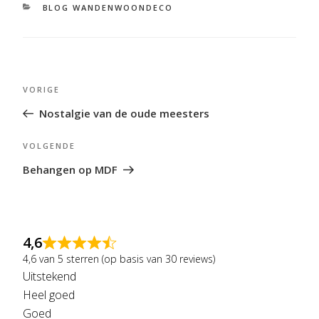
CATEGORIEËN
BLOG WANDENWOONDECO
Bericht
Vorig
VORIGE
navigatie
bericht
Nostalgie van de oude meesters
Volgend
VOLGENDE
bericht
Behangen op MDF
4,6
4,6 van 5 sterren (op basis van 30 reviews)
Uitstekend
Heel goed
Goed