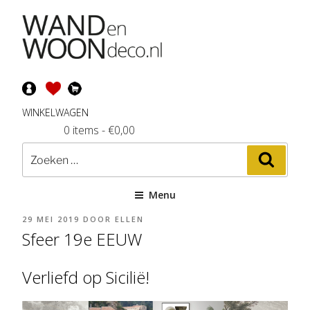
Ga
naar
de
inhoud
WINKELWAGEN
0 items
-
€
0,00
Zoeken
Zoeke
naar:
Menu
GEPLAATST
29 MEI 2019
DOOR
ELLEN
OP
Sfeer 19e EEUW
Verliefd op Sicilië!