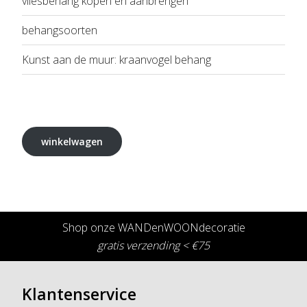
vliesbehang kopen en aanbrengen
behangsoorten
Kunst aan de muur: kraanvogel behang
winkelwagen
Shop onze WANDenWOONdecoratie
gratis verzending < €75
Klantenservice