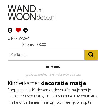
Ga
naar
de
inhoud
WINKELWAGEN
0 items
-
€
0,00
Zoeken
Zoeke
naar:
Menu
-gratis verzending >€75 -veilig online betalen
Kinderkamer
decoratie matje
Shop een leuk kinderkamer decoratie matje met je
DUTCH friends LOES, TEUN en KOEtje. Het staat leuk
in elke kinderkamer maar zijn ook heerlijk om op te