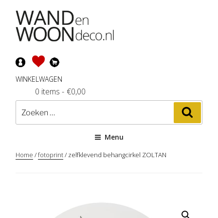
Ga
naar
de
inhoud
WINKELWAGEN
0 items
-
€
0,00
Zoeken
Zoeke
naar:
Menu
Home
/
fotoprint
/ zelfklevend behangcirkel ZOLTAN