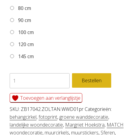
80 cm
90 cm
100 cm
120 cm
145 cm
zelfklevend
Bestellen
behangcirkel
ZOLTAN
Toevoegen aan verlanglijstje
aantal
SKU:
ZB17042.ZOLTAN.WWD01pr
Categorieën:
behangcirkel
,
fotoprint
,
groene wanddecoratie
,
landelijke woondecoratie
,
Margriet Hoekstra
,
MATCH
woondecoratie
,
muurcirkels
,
muurstickers
,
Sferen
,