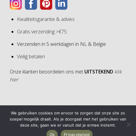
Kwaliteitsgarantie & advies
Gratis verzending >€75
Verzenden in 5 werkdagen in NL & Belgie
Veilig betalen
Onze klanten beoordelen ons met
UITSTEKEND
klik
hier
4,6
We gebruiken cookies om ervoor te zorgen dat onze site zo
4,6 van 5 sterren (op basis van 30 reviews)
soepel mogelijk draait. Als je doorgaat met het gebruiken van
deze site, gaan we er vanuit dat je ermee instemt.
Ok
Privacybeleid