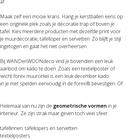
af.
Maak zelf een mooie krans. Hang je kerstballen eens op
een originele plek zoals je decoratie trap of boven je
tafel. Kies meerdere producten met dezelfde print voor
je muurdecoratie, tafelloper en servetten. Zo blijft je stijl
ingetogen en gaat het niet overheersen.
Bij WANDenWOONdeco vind je bovendien een leuk
aanbod om kado te doen. Zoals een textielposter of
ewicht forex muurcirkel is een leuk december kado.
un je met spelden eenvoudig in de forex® bevestigen. Of
Helemaal van nu zijn de
geometrische vormen
in je
interieur. Ze zijn strak maar geven toch veel sfeer.
tafellinnen: tafellopers en servetten
textielposters