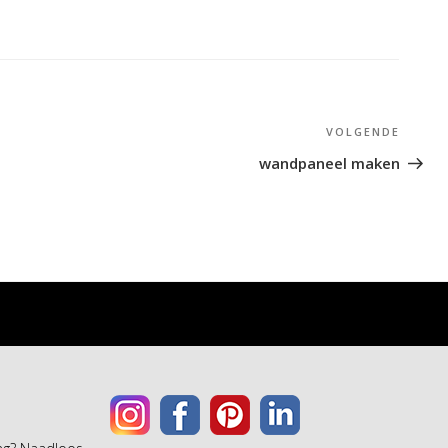
VOLGENDE
Volge
berich
wandpaneel maken