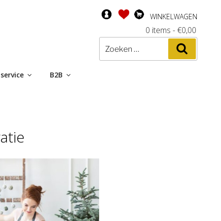
WINKELWAGEN
0 items
-
€
0,00
Zoeken
Zoeken
naar:
service
B2B
atie