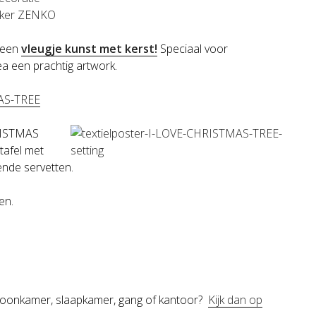
r een
vleugje kunst met kerst!
Speciaal voor
 een prachtig artwork.
HRISTMAS
 tafel met
ende servetten.
en.
je woonkamer, slaapkamer, gang of kantoor?
Kijk dan op