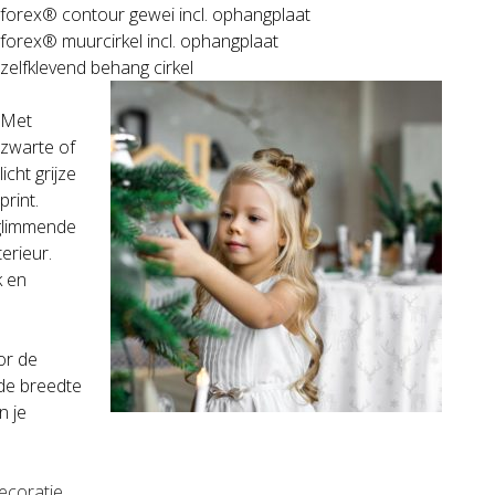
forex® contour gewei incl. ophangplaat
forex® muurcirkel incl. ophangplaat
zelfklevend behang cirkel
Met
zwarte of
licht grijze
print.
glimmende
erieur.
k en
or de
 de breedte
n je