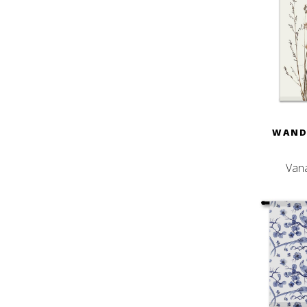
WAND
Van