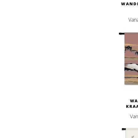
WANDD
Van
WA
KRA
Van