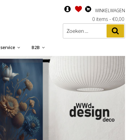
WINKELWAGEN
0 items
-
€
0,00
Zoeken
Zoeken
naar:
service
B2B