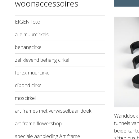
woonaccessoires
EIGEN foto
alle muurcirkels
behangcirkel
zelfklevend behang cirkel
forex muurcirkel
dibond cirkel
moscirkel
art frames met verwisselbaar doek
Wanddoek me
tunnels va
art frame flowershop
beide kante
speciale aanbieding Art frame
zitten dus 