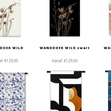
DOEK WILD
WANDDOEK WILD zwart
WA
af:
€
129,95
Vanaf:
€
129,95