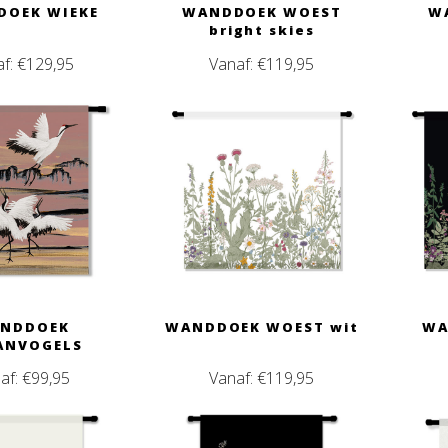
OEK WIEKE
WANDDOEK WOEST
W
bright skies
af:
€
129,95
Vanaf:
€
119,95
NDDOEK
WANDDOEK WOEST wit
WA
ANVOGELS
af:
€
99,95
Vanaf:
€
119,95