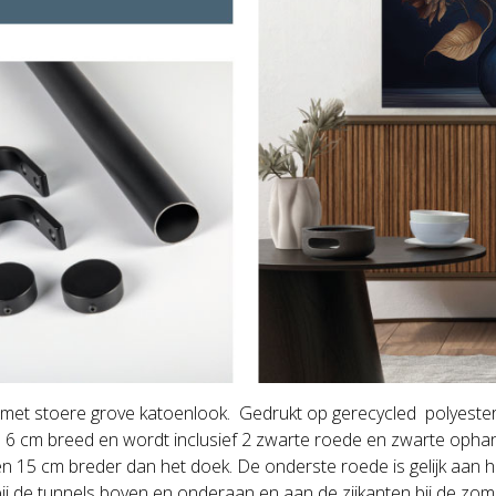
t stoere grove katoenlook. Gedrukt op gerecycled polyester ma
n 6 cm breed en wordt inclusief 2 zwarte roede en zwarte opha
n 15 cm breder dan het doek. De onderste roede is gelijk aan 
bij de tunnels boven en onderaan en aan de zijkanten bij de zom