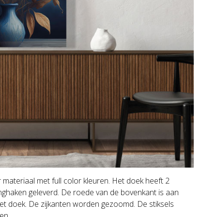
teriaal met full color kleuren. Het doek heeft 2
nghaken geleverd. De roede van de bovenkant is aan
het doek. De zijkanten worden gezoomd. De stiksels
en.